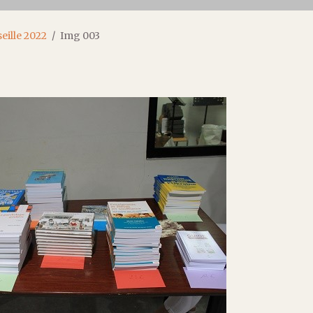
eille 2022
Img 003