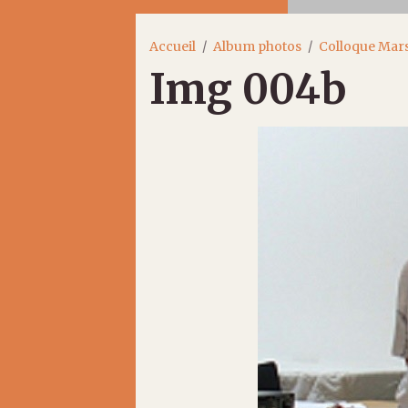
Accueil
Album photos
Colloque Mars
Img 004b