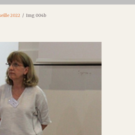
eille 2022
Img 004b